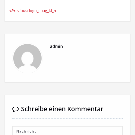
Previous:
logo_spag_kl_n
Beitrags-
Navigation
admin
Schreibe einen Kommentar