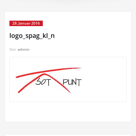
28. Januar 2016
logo_spag_kl_n
Von
admin