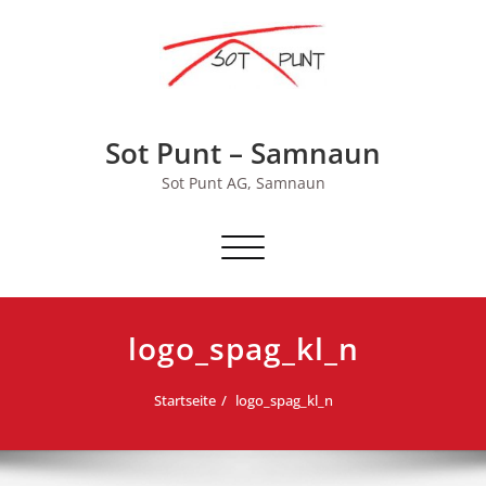
Skip
to
content
Sot Punt – Samnaun
Sot Punt AG, Samnaun
Schalte
Navigation
logo_spag_kl_n
Startseite
logo_spag_kl_n