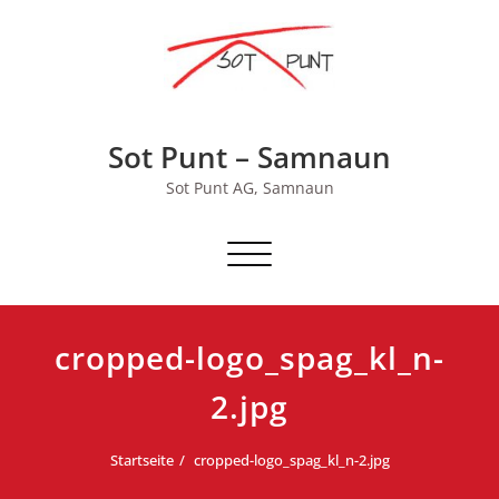
Skip
to
content
Sot Punt – Samnaun
Sot Punt AG, Samnaun
Schalte
Navigation
cropped-logo_spag_kl_n-
2.jpg
Startseite
cropped-logo_spag_kl_n-2.jpg