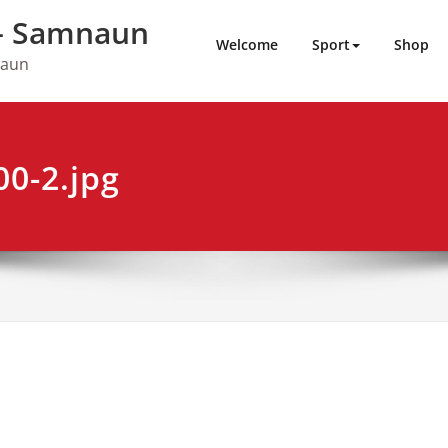
 – Samnaun
Welcome
Sport
Shop
naun
0-2.jpg