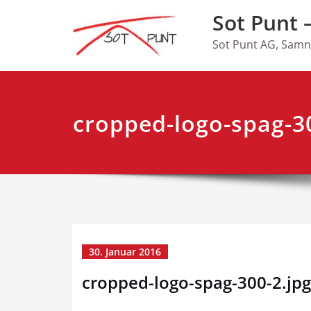
Skip
Sot Punt
to
content
Sot Punt AG, Sam
cropped-logo-spag-30
30. Januar 2016
cropped-logo-spag-300-2.jpg