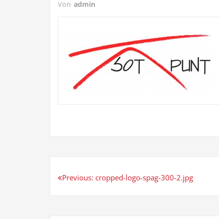
Von
admin
Beitrags-
Previous:
cropped-logo-spag-300-2.jpg
Navigation